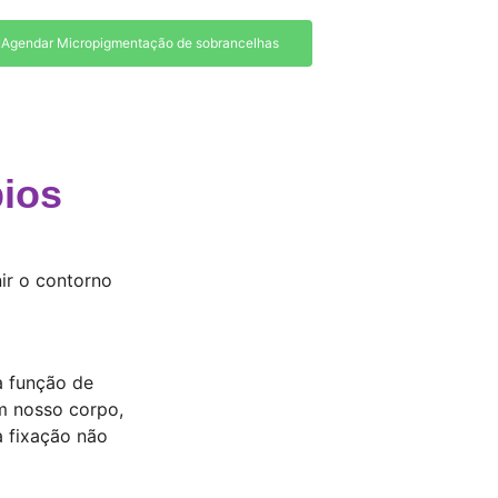
Agendar Micropigmentação de sobrancelhas
bios
ir o contorno
a função de
m nosso corpo,
a fixação não