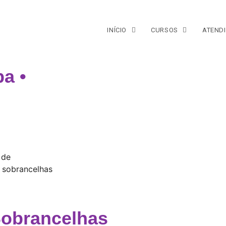
INÍCIO
CURSOS
ATEND
ba •
 de
e sobrancelhas
Sobrancelhas