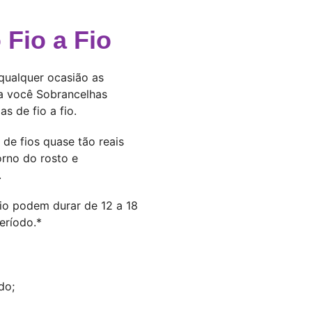
Fio a Fio
qualquer ocasião as
ra você Sobrancelhas
 de fio a fio.
 de fios quase tão reais
orno do rosto e
.
fio podem durar de 12 a 18
eríodo.*
do;