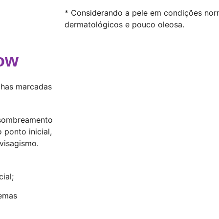
* Considerando a pele em condições nor
dermatológicos e pouco oleosa.
ow
lhas marcadas
 sombreamento
 ponto inicial,
visagismo.
ial;
lemas