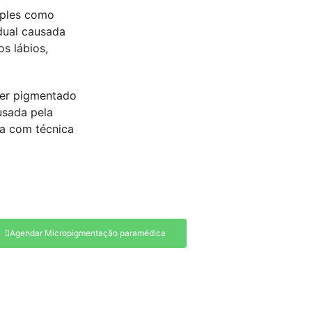
mples como
dual causada
s lábios,
ser pigmentado
usada pela
da com técnica
Agendar Micropigmentação paramédica