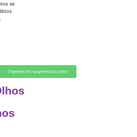
bios se
lábios
.
Agendar Micropigmentação labial
Olhos
hos