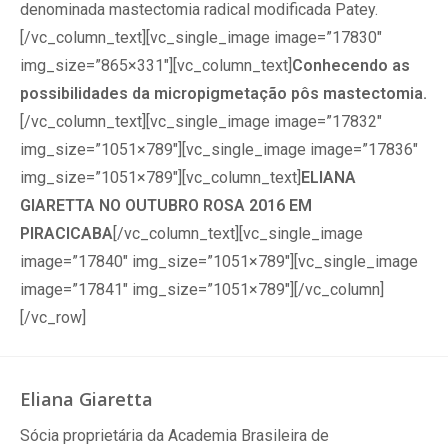
denominada mastectomia radical modificada Patey.
[/vc_column_text][vc_single_image image=”17830″
img_size=”865×331″][vc_column_text]
Conhecendo as
possibilidades da micropigmetação pôs mastectomia.
[/vc_column_text][vc_single_image image=”17832″
img_size=”1051×789″][vc_single_image image=”17836″
img_size=”1051×789″][vc_column_text]
ELIANA
GIARETTA NO OUTUBRO ROSA 2016 EM
PIRACICABA
[/vc_column_text][vc_single_image
image=”17840″ img_size=”1051×789″][vc_single_image
image=”17841″ img_size=”1051×789″][/vc_column]
[/vc_row]
Eliana Giaretta
Sócia proprietária da Academia Brasileira de