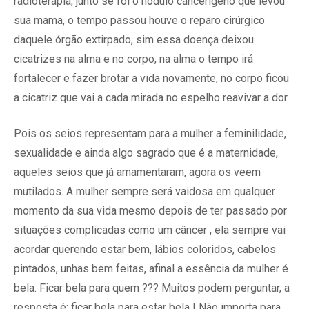
radioterapia, junto se foi o nódulo cancerígeno que levou
sua mama, o tempo passou houve o reparo cirúrgico
daquele órgão extirpado, sim essa doença deixou
cicatrizes na alma e no corpo, na alma o tempo irá
fortalecer e fazer brotar a vida novamente, no corpo ficou
a cicatriz que vai a cada mirada no espelho reavivar a dor.
Pois os seios representam para a mulher a feminilidade,
sexualidade e ainda algo sagrado que é a maternidade,
aqueles seios que já amamentaram, agora os veem
mutilados. A mulher sempre será vaidosa em qualquer
momento da sua vida mesmo depois de ter passado por
situações complicadas como um câncer , ela sempre vai
acordar querendo estar bem, lábios coloridos, cabelos
pintados, unhas bem feitas, afinal a essência da mulher é
bela. Ficar bela para quem ??? Muitos podem perguntar, a
resposta é: ficar bela para estar bela ! Não importa para